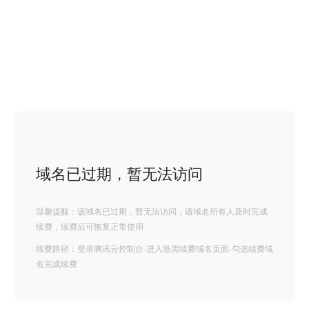
域名已过期，暂无法访问
温馨提醒：该域名已过期，暂无法访问，请域名所有人及时完成
续费，续费后可恢复正常使用
续费路径：登录腾讯云控制台-进入急需续费域名页面-勾选续费域
名完成续费